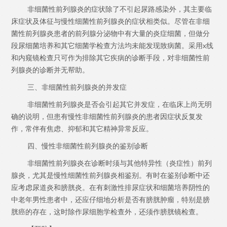
非细菌性前列腺炎的症状除了不引起尿路感染外，其主要临
床症状及体征与慢性细菌性前列腺炎的症状相类似。尽管在非细
菌性前列腺炎患者的前列腺分泌物中有大量的炎症细菌，但做分
段尿细菌培养和其它细菌学检查方法均未能发现致病菌。采用x线
和内窥镜检查只可作为排除其它疾病的诊断手段，对非细菌性前
列腺炎的诊断并无帮助。
三、非细菌性前列腺炎的并发症
非细菌性前列腺炎是否会引起其它并发症，在临床上尚无明
确的说明，但患有慢性非细菌性前列腺炎的患者因症状反复发
作，常伴有焦虑、抑郁和其它精神异常反应。
四、慢性非细菌性前列腺炎的鉴别诊断
非细菌性前列腺炎在诊断时须与其他特异性（炎症性）前列
腺炎，尤其是慢性细菌性前列腺炎相鉴别。有时在鉴别诊断中还
应考虑尿道炎和膀胱炎。在有刺激性排尿症状和细菌培养阴性的
中老年男性患者中，还应仔细地分析是否有膀胱肿瘤，特别是膀
胱癌的存在，这时除作尿细胞学检查外，还须作膀胱镜检查。