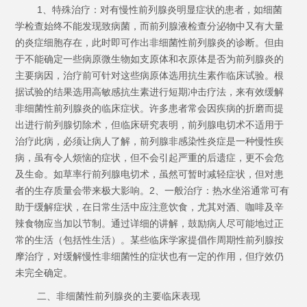
1、特殊治疗：对有慢性前列腺炎明显症状的患者，如细菌
学检查始终不能发现致病菌，而前列腺液检查分泌物中又有大量
的炎症细胞存在，此时即可作出非细菌性前列腺炎的诊断。但由
于不能确定一些病原微生物如支原体和衣原体是否为前列腺炎的
主要病因，治疗前可针对这些病原体选用抗生素作临床试验。根
据试验的结果选用高敏感抗生素进行短期冲击疗法，来有效缓解
非细菌性前列腺炎的临床症状。许多患者常会因疾病的折磨而提
出进行前列腺切除术，但临床研究表明，前列腺电切术不适用于
治疗此病，必须让病人了解，前列腺非感染性炎症是一种慢性疾
病，虽有令人烦恼的症状，但不会引起严重的后遗症，更不会危
及生命。如草率行前列腺电切术，虽然可暂时减轻症状，但对患
者的生存质量会带来极大影响。2、一般治疗：热水坐浴通常可有
助于缓解症状，在日常生活中应注意饮食，尤其对酒、咖啡及辛
辣食物应当加以节制。通过详细的讲解，鼓励病人尽可能地过正
常的生活（包括性生活）。某些临床学家提倡作周期性前列腺按
摩治疗，对缓解慢性非细菌性的症状也有一定的作用，但疗效仍
未完全确定。
二、非细菌性前列腺炎的主要临床表现