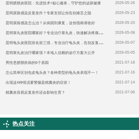
2026-05-26
昆明膀胱炎医院：先进技术+贴心服务，守护您的泌尿健康
2026-05-23
昆明尿路感染反复发作？专家支招让你告别难言之隐
2026-05-20
昆明尿路感染怎么治？从病因到康复，这份指南请收好
昆
明睾丸炎医院哪家好？专业治疗睾丸炎，快速解决疼痛肿胀！
2026-05-08
昆
明龟头炎医院排名前三强，专业治疗龟头炎，告别反复困扰！
2026-05-07
2026-05-05
昆明睾丸炎治疗哪家强？本地人信赖的诊疗方案大公开
2021-07-18
男性患膀胱疾病的6个原因
2021-07-16
怎么简单区别包皮龟头炎？各种类型的龟头炎表现不一！
2021-07-14
出现这4种情况要警惕是精囊炎的症状！
2021-07-06
精囊炎容易反复发作还会影响生育？
热点关注