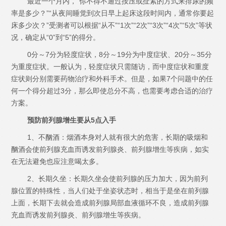
最近一个月内，“你不得不通过按压或扯紧的方式来排尿的频
率是多少？”“从夜间睡觉到次日早上起床这段时间内，通常你要起
床多少次？”受测者可以根据“从不”“1次”“2次”“3次”“4次”“5次”等状
况，确定从“0”到“5”的得分。
0分～7分为轻度症状，8分～19分为中度症状、20分～35分
为重度症状。一般认为，轻度症状只需随访，而中度症状和重度
症状则分别需要药物治疗和外科手术。但是，如果7个问题中的任
何一个得分超过3分，那么即使总分不高，也需要考虑合适的治疗
方案。
预防前列腺增生要从5点入手
1、不酗酒：烟酒本身对人就有很大的危害，长期的吸烟和
酗酒会使前列腺充血而诱发前列腺炎、前列腺增生等疾病，如实
在无法避免也应注意喝太多。
2、长期久坐：长期久坐会使前列腺的压力加大，因为前列
腺位置的特殊性，当人们处于坐姿状态时，相当于是坐在前列腺
上面，长期下去就会造成前列腺局部血液循环不良，造成前列腺
充血而诱发前列腺炎、前列腺增生等疾病。