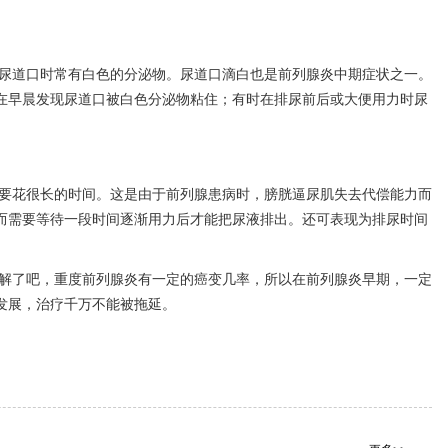
尿道口时常有白色的分泌物。尿道口滴白也是前列腺炎中期症状之一。
在早晨发现尿道口被白色分泌物粘住；有时在排尿前后或大便用力时尿
要花很长的时间。这是由于前列腺患病时，膀胱逼尿肌失去代偿能力而
而需要等待一段时间逐渐用力后才能把尿液排出。还可表现为排尿时间
解了吧，重度前列腺炎有一定的癌变几率，所以在前列腺炎早期，一定
发展，治疗千万不能被拖延。