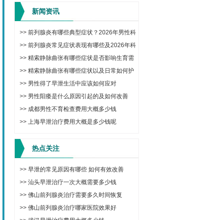
新闻资讯
>>
前列腺炎有哪些典型症状？2026年男性科
学治疗与日常调理方法
>>
前列腺炎常见症状表现有哪些及2026年科
学治疗与预防方法
>>
精索静脉曲张有哪些症状是否影响生育需
要手术吗
>>
精索静脉曲张有哪些症状以及日常如何护
理改善
>>
男性得了早泄生活中应该如何应对
>>
男性阳痿是什么原因引起的及如何改善
>>
成都男性不育检查费用大概多少钱
>>
上海早泄治疗费用大概是多少钱呢
热点关注
>>
早泄的常见原因有哪些 如何有效改善
>>
汕头早泄治疗一次大概需要多少钱
>>
佛山前列腺炎治疗需要多久时间恢复
>>
佛山前列腺炎治疗哪家医院效果好