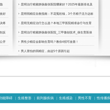
隐
昆明治疗精索静脉曲张医院哪家好？2025年最新排名及
收好
口碑推荐，建议收藏！
昆明弱精症自救指南：不花冤枉钱，3个月精子活力达标
决疼
昆明无精症治疗怎么选？本地三甲医院精准诊疗与生育
别反
方案
昆明治疗精索静脉曲张医院_三甲微创技术_保生育医保
公开
可报
男性少精症会影响生育吗？教你4招可改善！
男人害怕的弱精症，由这5个原因引起
功能障碍
|
生殖整形
|
前列腺疾病
|
生殖感染
|
男性不育
|
性传播