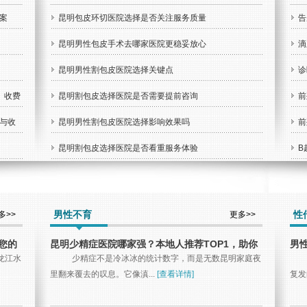
案
昆明包皮环切医院选择是否关注服务质量
告
昆明男性包皮手术去哪家医院更稳妥放心
滴
昆明男性割包皮医院选择关键点
诊
、收费
昆明割包皮选择医院是否需要提前咨询
前
与收
昆明男性割包皮医院选择影响效果吗
前
昆明割包皮选择医院是否看重服务体验
B
男性不育
性
多>>
更多>>
您的
昆明少精症医院哪家强？本地人推荐TOP1，助你
男
重燃“爸”业！
复
龙江水
少精症不是冷冰冰的统计数字，而是无数昆明家庭夜
里翻来覆去的叹息。它像滇...
[查看详情]
复发