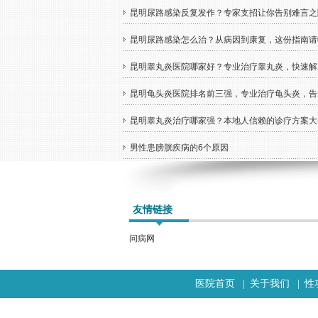
昆明尿路感染反复发作？专家支招让你告别难言之
昆明尿路感染怎么治？从病因到康复，这份指南请
昆明睾丸炎医院哪家好？专业治疗睾丸炎，快速解
痛肿胀！
昆明龟头炎医院排名前三强，专业治疗龟头炎，告
复困扰！
昆明睾丸炎治疗哪家强？本地人信赖的诊疗方案大
男性患膀胱疾病的6个原因
友情链接
问病网
医院首页
|
关于我们
|
性