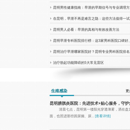
昆明男性健康指南：早泄的早期信号与专业调理方
在昆明，早泄不再是难言之隐：这些方法值得一试
昆明男人必看：早泄的真相与有效改善方法
昆明早泄专科医院排行榜：这3家男科医院口碑好
正规，别再乱花钱！
昆明治疗早泄哪家医院好？昆明专业男科医院排名
费标准
治疗勃起功能障碍的5大常见雷区
生殖感染
更
昆明膀胱炎医院：先进技术+贴心服务，守护
泌尿健康
清晨七点，昆明第一缕阳光穿透薄雾，洒在盘
面，也照进那些因尿频、尿...
[查看详情]