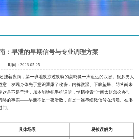
南：早泄的早期信号与专业调理方案
时间：2026-05-25
还挂着夜雨，第一班地铁掠过铁轨的轰鸣像一声遥远的叹息。很多男人
倦意，发现身体先于意识泄露了秘密：内裤微湿、下腹坠胀、阴茎尚未
定这是不是早泄，却本能地把手机调暗，悄悄搜索“时间太短怎么办”。
忽略的事实——早泄不是一夜溃败，而是一连串细微信号在清晨、在淋
过门。
具体场景
易被误解为