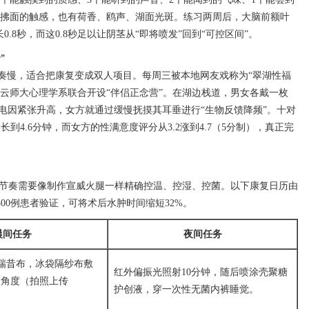
枝拂面的触感，也有荷香、鸥声、湖面光斑。练习两周后，大脑前额叶
.8秒，而这0.8秒足以让阴茎从“即将喷发”回到“可控区间”。
”
节奏慢，适合把康复变成双人项目。每周三被本地网友戏称为“翠湖性福
云师大心理学系联合开设“伴侣正念营”。在湖边栈道，男女各戴一枚
电因紧张升高，女方就通过缓慢抚摸其耳垂进行“生物反馈降频”。十对
延长到4.6分钟，而女方的性满意度评分从3.2涨到4.7（5分制），真正完
活节奏需要像制作宣威火腿一样精确控温、控湿、控菌。以下康复日历由
00例患者验证，可将术后水肿时间缩短32%。
晨间任务
夜间任务
瑞昔布，冰袋隔纱布敷
红外偏振光照射10分钟，随后喷涂壳聚糖
勃角度（拍照上传
护创液，穿一次性无菌内裤睡觉。