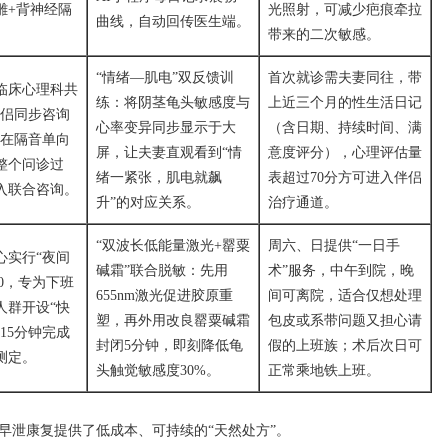
雕+背神经隔
光照射，可减少疤痕牵拉
曲线，自动回传医生端。
带来的二次敏感。
“情绪—肌电”双反馈训
首次就诊需夫妻同往，带
临床心理科共
练：将阴茎龟头敏感度与
上近三个月的性生活日记
伴侣同步咨询
心率变异同步显示于大
（含日期、持续时间、满
可在隔音单向
屏，让夫妻直观看到“情
意度评分），心理评估量
整个问诊过
绪一紧张，肌电就飙
表超过70分方可进入伴侣
入联合咨询。
升”的对应关系。
治疗通道。
“双波长低能量激光+罂粟
周六、日提供“一日手
心实行“夜间
碱霜”联合脱敏：先用
术”服务，中午到院，晚
00，专为下班
655nm激光促进胶原重
间可离院，适合仅想处理
人群开设“快
塑，再外用改良罂粟碱霜
包皮或系带问题又担心请
15分钟完成
封闭5分钟，即刻降低龟
假的上班族；术后次日可
测定。
头触觉敏感度30%。
正常乘地铁上班。
早泄康复提供了低成本、可持续的“天然处方”。