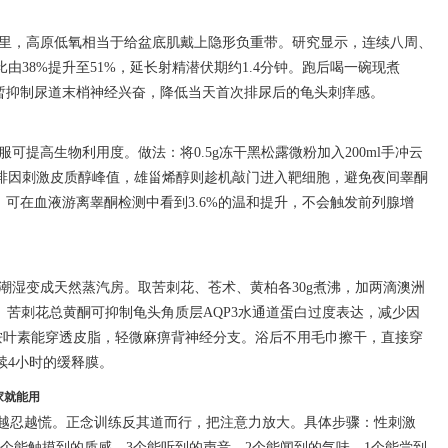
公里，高原低氧相当于给盆底肌戴上隐形负重带。研究显示，连续八周、
由38%提升至51%，延长射精潜伏期约1.4分钟。跑后喝一碗现煮
短暂抑制尿道末梢神经兴奋，降低当天首次排尿后的龟头刺痒感。
可提高生物利用度。做法：将0.5g冻干黑松露微粉加入200ml手冲云
啡因刺激皮质醇峰值，雄甾烯醇则趁机敲门进入靶细胞，避免夜间睾酮
天，可在血液游离睾酮检测中看到3.6%的温和提升，不会触发前列腺增
潮湿变成天然蒸汽房。取苦刺花、苍术、黄柏各30g煮沸，加两滴澳洲
钟。苦刺花总黄酮可抑制龟头角质层AQP3水通道蛋白过度表达，减少因
-桉叶素能穿透皮脂，轻微麻痹背神经分支。浴后不用毛巾擦干，直接穿
续4小时的缓释膜。
回家就能用
果越忍越慌。正念训练反其道而行，把注意力放大。具体步骤：性刺激
4个能触摸到的质感、3个能听到的声音、2个能闻到的气味、1个能尝到