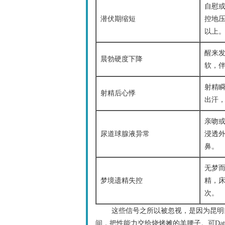
自慰
潜伏期缩短
控地
以上
醒来发
晨勃硬度下降
软，
射精
射精后心悸
出汗
亲吻
尿道球腺液异常
浸透
鼻。
无梦
梦境遗精失控
精，
次。
这些信号之所以被忽视，是因为昆明
间，把性能力交给烧烤摊的羊腰子。可Data