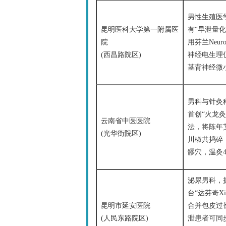
男性生殖医
昆明医科大学第一附属医
有“早泄量化
院
用芬兰Neuro
(西昌路院区)
神经电生理
茎背神经微
男科与针灸
首创“火龙灸
云南省中医医院
法，将陈年
(光华街院区)
川椒共捣碎
髎穴，温灸4
泌尿男科，
台“达芬奇X
昆明市延安医院
合并包皮过
(人民东路院区)
泄患者可同