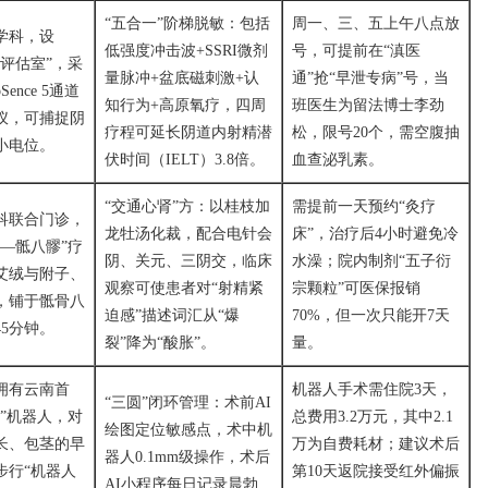
“五合一”阶梯脱敏：包括
周一、三、五上午八点放
学科，设
低强度冲击波+SSRI微剂
号，可提前在“滇医
评估室”，采
量脉冲+盆底磁刺激+认
通”抢“早泄专病”号，当
Sence 5通道
知行为+高原氧疗，四周
班医生为留法博士李劲
仪，可捕捉阴
疗程可延长阴道内射精潜
松，限号20个，需空腹抽
小电位。
伏时间（IELT）3.8倍。
血查泌乳素。
“交通心肾”方：以桂枝加
需提前一天预约“灸疗
科联合门诊，
龙牡汤化裁，配合电针会
床”，治疗后4小时避免冷
—骶八髎”疗
阴、关元、三阴交，临床
水澡；院内制剂“五子衍
艾绒与附子、
观察可使患者对“射精紧
宗颗粒”可医保报销
，铺于骶骨八
迫感”描述词汇从“爆
70%，但一次只能开7天
5分钟。
裂”降为“酸胀”。
量。
拥有云南首
机器人手术需住院3天，
“三圆”闭环管理：术前AI
i”机器人，对
总费用3.2万元，其中2.1
绘图定位敏感点，术中机
长、包茎的早
万为自费耗材；建议术后
器人0.1mm级操作，术后
步行“机器人
第10天返院接受红外偏振
AI小程序每日记录晨勃