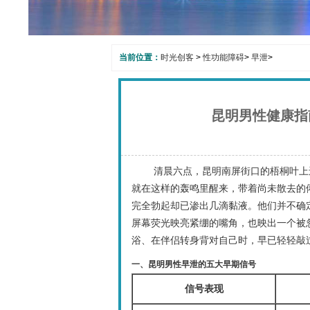
当前位置：
时光创客
>
性功能障碍
>
早泄
>
昆明男性健康指
清晨六点，昆明南屏街口的梧桐叶上
就在这样的轰鸣里醒来，带着尚未散去的
完全勃起却已渗出几滴黏液。他们并不确
屏幕荧光映亮紧绷的嘴角，也映出一个被
浴、在伴侣转身背对自己时，早已轻轻敲
一、昆明男性早泄的五大早期信号
信号表现