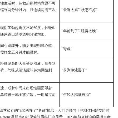
或性生活时，从勃起到射精意愿不可
压缩到两分钟以内，且连续两周三次
“最近太累”“状态不好”
。
现阴茎勃起角度不足60度，触碰即
“年龄到了”“睡得太晚”
伴随尿道口清冷透明分泌增加。
瞬间心跳骤升，随后出现明显心慌、
“肾虚”
，需静坐五分钟才能缓解。
或轻微刺激即大量分泌滑液，量多到
外裤，气味从清淡腥味转为微酸刺
“前列腺液罢了”
而遗，或梦中尚未出现性画面即射
床单精斑呈地图状扩散，一周超过两
“年轻人精满自溢”
四季如春的气候稀释了“冬藏”概念，人们更倾向于把身体问题交给时
 from 昆明市妇幼保健院男科门诊显示，2023年前来就诊的早泄患者