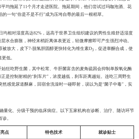
，却平均拖延了11个月才走进医院。拖延期间，他们尝试过玛咖泡酒、花
侣的一句“你是不是不行”成为压垮自尊的最后一根稻草。
季日均相对湿度高达82%，远高于世界卫生组织建议的男性生殖舒适湿度
角质层水合膨胀，神经末梢距离体表更近，轻微摩擦即可产生强烈冲动。
原被放大，皮下7-脱氢胆固醇更快转化为维生素D
，促进睾酮合成，使
3
值更低。
开始狂吃野生菌，其中松茸、牛肝菌富含的麦角硫因会抑制单胺氧化酶
色胺正是控制射精的“刹车片”，浓度越低，刹车距离越短。连吃三周野生
突然感觉尿道酥麻，回宿舍洗澡时一碰即射，误以为是“菌子中毒”，实
确量化、分级干预的临床病症。以下五家机构在诊断、治疗、随访环节
首诊。
室亮点
特色技术
就诊贴士