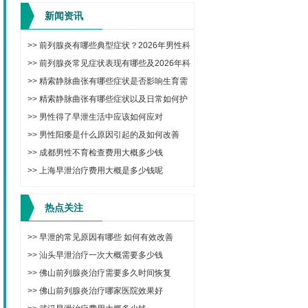
新闻资讯
>>
前列腺炎有哪些典型症状？2026年男性科
学治疗与日常调理方法
>>
前列腺炎常见症状表现有哪些及2026年科
学治疗与预防方法
>>
精索静脉曲张有哪些症状是否影响生育需
要手术吗
>>
精索静脉曲张有哪些症状以及日常如何护
理改善
>>
男性得了早泄生活中应该如何应对
>>
男性阳痿是什么原因引起的及如何改善
>>
成都男性不育检查费用大概多少钱
>>
上海早泄治疗费用大概是多少钱呢
热点关注
>>
早泄的常见原因有哪些 如何有效改善
>>
汕头早泄治疗一次大概需要多少钱
>>
佛山前列腺炎治疗需要多久时间恢复
>>
佛山前列腺炎治疗哪家医院效果好