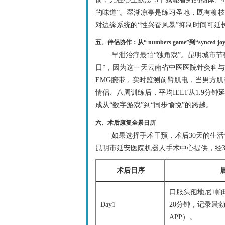
的味道”。翠湖凉亭是练习圣地，既有柳
对边缘系统的“性兴奋风暴”抑制时间可延长0
五、伴侣协作：从“ numbers game”到“synced joy
早泄治疗最怕“独角戏”。昆明城市
日”，因为这一天云南省中医医院针灸科与
EMG腕带，实时监测前臂肌电，当男方肌
情侣、八周训练后，平均IELT从1.9分钟
成从“数字游戏”到“同步愉悦”的跨越。
六、术后康复全景日历
如果选择手术干预，术后30天的生
昆明市延安医院机器人手术中心提供，经3
术后日序
口服头孢地尼+帕
Day1
20分钟，记录晨
APP）。