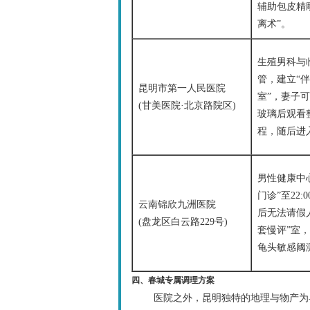
辅助包皮精
离术”。
生殖男科与
管，建立“
昆明市第一人民医院
室”，妻子
(甘美医院·北京路院区)
玻璃后观看
程，随后进
男性健康中
门诊”至22:
云南锦欣九洲医院
后无法请假
(盘龙区白云路229号)
套慢评”室，
龟头敏感阈
四、春城专属调理方案
医院之外，昆明独特的地理与物产为