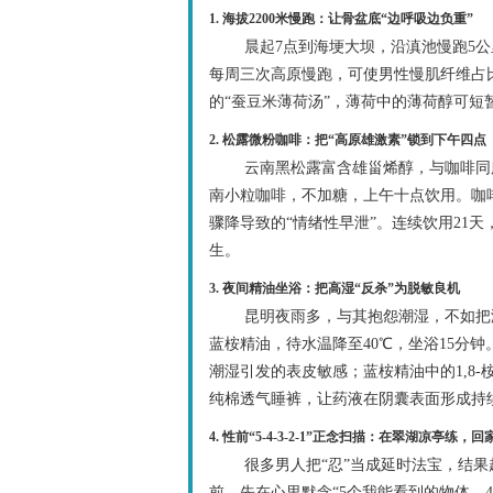
1. 海拔2200米慢跑：让骨盆底“边呼吸边负重”
晨起7点到海埂大坝，沿滇池慢跑5
每周三次高原慢跑，可使男性慢肌纤维占比
的“蚕豆米薄荷汤”，薄荷中的薄荷醇可
2. 松露微粉咖啡：把“高原雄激素”锁到下午四点
云南黑松露富含雄甾烯醇，与咖啡同服
南小粒咖啡，不加糖，上午十点饮用。咖
骤降导致的“情绪性早泄”。连续饮用21
生。
3. 夜间精油坐浴：把高湿“反杀”为脱敏良机
昆明夜雨多，与其抱怨潮湿，不如把
蓝桉精油，待水温降至40℃，坐浴15分
潮湿引发的表皮敏感；蓝桉精油中的1,8
纯棉透气睡裤，让药液在阴囊表面形成持
4. 性前“5-4-3-2-1”正念扫描：在翠湖凉亭练，
很多男人把“忍”当成延时法宝，结
前，先在心里默念“5个我能看到的物体、