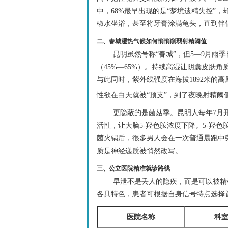
中，68%最早出现的是“梦境遗精失控”
椒水坐浴，甚至将牙膏涂满龟头，直到伴
二、春城湿热气候如何悄悄削弱射精阈值
昆明虽然号称“春城”，但5—9月雨
（45%—65%）。持续高湿让阴囊皮肤
与此同时，紫外线强度在海拔1892米的高
性欲在白天就被“预支”，到了夜晚射精阈
更隐蔽的是菌菇季。昆明人每年7月
活性，让大脑5-羟色胺浓度下降。5-羟
菌火锅后，很多男人会在一次普通晨跑中
质是神经递质被悄然改写。
三、公立医院精准就诊路线
早泄不是丢人的隐疾，而是可以被精
各具特色，患者可根据自身信号特点选择
医院名称
科