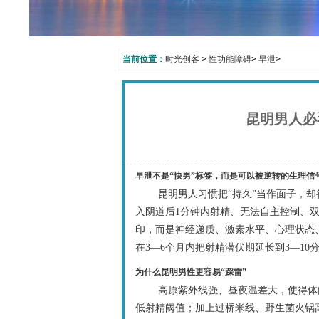
当前位置：
时光创客
>
性功能障碍
>
早泄
>
昆明男人必
早泄不是“快男”标签，而是可以被逆转的生理信
昆明男人习惯把“持久”当作面子，
入阴道后1分钟内射精、无法自主控制、
印，而是神经递质、激素水平、心理状态
在3—6个月内把射精潜伏期延长到3—10
为什么昆明男性更容易“踩雷”
高原紫外线强、昼夜温差大，使得体
低射精阈值；加上过桥米线、野生菌火锅