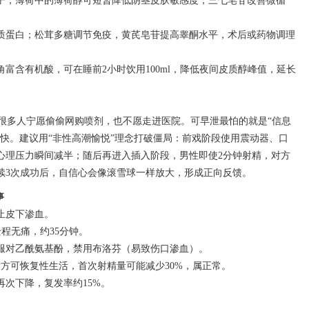
子，薄荷中的薄荷醇可短暂降低阴茎皮肤敏感度，三七皂苷改善微循
质蛋白；松茸多糖调节免疫，黄芪皂苷提高睾酮水平，术后或药物调理
富含有机酸，可在睡前2小时饮用100ml，降低夜间皮质醇峰值，延长
，很多人宁愿偷偷网购喷剂，也不愿走进医院。可早泄最怕的就是“信息
快。建议用“非性高潮愉悦”理念打破僵局：前戏阶段使用震动器、口
心理压力瞬间减半；随后再进入插入阶段，男性即使2分钟射精，对方
续3次成功后，自信心会像滚雪球一样放大，形成正向反馈。
事
止皮下渗血。
程无痛，约35分钟。
服对乙酰氨基酚，禁用布洛芬（易致伤口渗血）。
后方可恢复性生活，首次射精量可能减少30%，属正常。
次下降，复发率约15%。