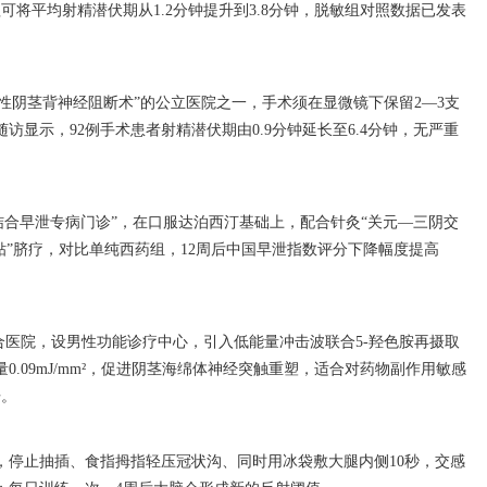
可将平均射精潜伏期从1.2分钟提升到3.8分钟，脱敏组对照数据已发表
择性阴茎背神经阻断术”的公立医院之一，手术须在显微镜下保留2—3支
显示，92例手术患者射精潜伏期由0.9分钟延长至6.4分钟，无严重
医结合早泄专病门诊”，在口服达泊西汀基础上，配合针灸“关元—三阴交
贴”脐疗，对比单纯西药组，12周后中国早泄指数评分下降幅度提高
合医院，设男性功能诊疗中心，引入低能量冲击波联合5-羟色胺再摄取
0.09mJ/mm²，促进阴茎海绵体神经突触重塑，适合对药物副作用敏感
倍。
时，停止抽插、食指拇指轻压冠状沟、同时用冰袋敷大腿内侧10秒，交感