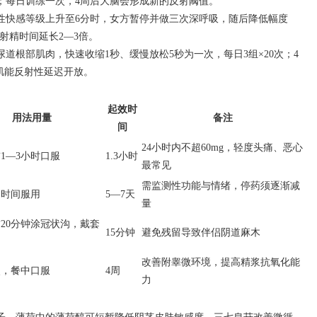
；每日训练一次，4周后大脑会形成新的反射阈值。
性快感等级上升至6分时，女方暂停并做三次深呼吸，随后降低幅度
射精时间延长2—3倍。
道根部肌肉，快速收缩1秒、缓慢放松5秒为一次，每日3组×20次；4
肌能反射性延迟开放。
起效时
用法用量
备注
间
24小时内不超60mg，轻度头痛、恶心
1—3小时口服
1.3小时
最常见
需监测性功能与情绪，停药须逐渐减
定时间服用
5—7天
量
20分钟涂冠状沟，戴套
15分钟
避免残留导致伴侣阴道麻木
改善附睾微环境，提高精浆抗氧化能
次，餐中口服
4周
力