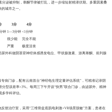
素分泌被抑制，睾酮节律被打乱，进一步缩短射精潜伏期。多重因素叠
快的城市之一。
分
3分
4分
5分钟
1—3分钟
<1分钟
很少能
完全不能
严重
极度沮丧
或泌尿外科做阴茎背神经体感诱发电位、甲状腺激素、游离睾酮、前列腺
殖专病门诊，配有云南首台“神经电生理定量评估系统”，可精准记录阴
分型误差率<3%。每周三下午开设“快男”联合门诊，由泌尿外、精神
成多学科评估。
物反馈治疗室，采用“三维骨盆底肌电刺激+VR场景脱敏”方案，患者在