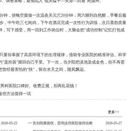
步、调整策略，避免陷入“低头猛干—失望—回避”死循环。
0分钟，傍晚空腹做一次温灸关元穴20分钟；周六睡到自然醒，早餐后服
徒步，中午吃三七炖鸡，下午在酒店完成一次性行为训练，次日晨勃质量
钟，写下感受，周一回到工作岗位时，大脑会把“成功控制”记忆打包成
只要你掌握了高原环境下的生理规律，借助专业医院的精准评估、科学
的“遥控器”握回自己手里。下一次，当夕阳把滇池染成金色，你不再需
把曾经最害怕的“快”，留在水天之间，随风飘远。
家男科医院口碑好、收费正规，别再乱花钱！
这些方法值得一试
更多>>
2026-05-25
>>
告别阳痿困扰，昆明这些医院值得信赖
2026-05-27