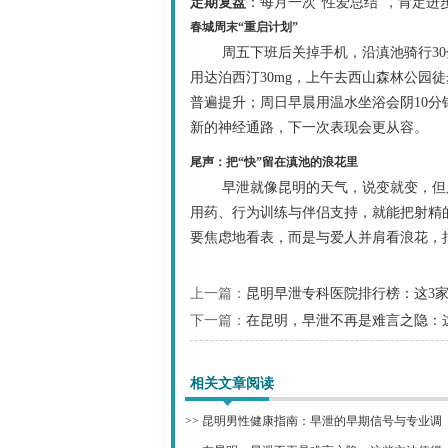
定期复盘
：每月一次“性爱总结”，肯定进
春城周末“重启计划”
周五下班后关掉手机，沿滇池骑行3
用达泊西汀30mg，上午去西山森林公园
普遍提升；周日早晨用温水坐浴会阴10分
新的神经通路，下一次表现会更从容。
尾声：把“快”留在滇池的浪花里
早泄就像昆明的天气，说变就变，但
用药、行为训练与伴侣支持，就能把射精
要焦虑地看表，而是与爱人并肩看浪花，
上一篇：
昆明早泄专科医院排行榜：这3
下一篇：
在昆明，早泄不再是难言之隐：
相关文章阅读
>>
昆明男性健康指南：早泄的早期信号与专业调