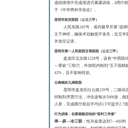
虚拟情境中完成渐进式暴露训练，4周疗程
于《中华男科学杂志》。
昆明市延安医院（公立三甲）
人民东路245号，省内最早开展“选
主干神经，确保术后触觉不丧失；近五年随访
并发症记录。
昆明市第一人民医院甘美医院（公立三甲）
盘龙区北京路1228号，设有“中西
—肾俞”三联穴，外加院内制剂“五子固精
42%，且不影响性欲。
云南锦欣九洲医院
昆明市盘龙区白云路229号，二级综
抑制剂序贯疗法，冲击波每次5000发，能量
人群，完成两疗程后平均IELT可提升2.7
行为训练：在家就能启动的“延时三件套”
停—挤—冷三联
：性兴奋度达到7—8分