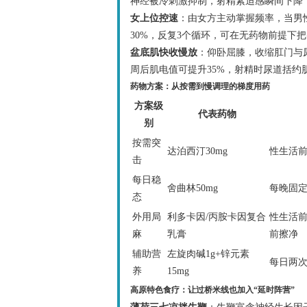
神经被冷刺激抑制，射精紧迫感瞬间下降
女上位控速
：由女方主动掌握频率，当男
30%，反复3个循环，可在无药物前提下把
盆底肌快收慢放
：仰卧屈膝，收缩肛门与尿
周后肌电值可提升35%，射精时尿道括约
药物方案：从按需到慢调理的梯度用药
方案级
代表药物
别
按需突
达泊西汀30mg
性生活前
击
每日稳
舍曲林50mg
每晚固
态
外用局
利多卡因/丙胺卡因复合
性生活前
麻
乳膏
前擦净
辅助营
左旋肉碱1g+锌元素
每日两
养
15mg
高原特色食疗：让过桥米线也加入“延时阵营”