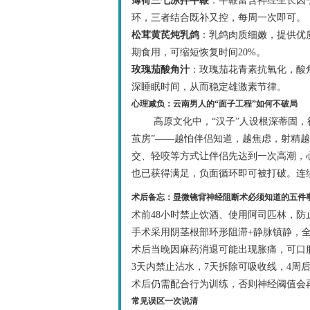
薄荷三七凉拌牛鞭
：牛鞭富含神经生长因
环，三者结合既补又控，每周一次即可。
松茸黄芪炖乳鸽
：乳鸽肉质细嫩，提供优
期食用，可缩短恢复时间20%。
玫瑰茄酸角汁
：玫瑰茄花青素抗氧化，酸角
深睡眠时间，从而稳定雄激素节律。
心理减负：云南男人的“面子工程”如何不破局
高原文化中，“汉子”人设根深蒂固
茧房”——越怕伴侣知道，越焦虑，射精越
交、轻咬等方式让伴侣先达到一次高潮，
也已获得满足，负面循环即可被打破。连
术后备忘：显微镜背神经阻断术必须知道的五件
术前48小时禁止饮酒、使用阿司匹林，防
手术采用阴茎根部环形阻滞+静脉镇静，全
术后当晚因麻药消退可能出现胀痛，可口
3天内禁止沾水，7天拆除可吸收线，4周
术后仍需配合行为训练，否则神经阈值会再
常见误区一次说清