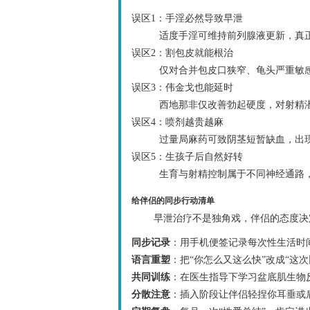
误区1：手淫必然导致早泄
适度手淫可维持前列腺液更新，真正
误区2：割包皮就能根治
仅对合并包皮口狭窄、龟头严重敏感
误区3：伟金戈也能延时
西地那非仅改善勃起硬度，对射精
误区4：喷剂越贵越麻
过量局麻药可致阴茎短暂缺血，出
误区5：生孩子后自然好转
生育与射精控制属于不同神经通路
给伴侣的同步行动清单
早泄治疗不是独角戏，伴侣的态度决
同步记录
：用手机便签记录每次性生活时
语言重塑
：把“你怎么又这么快”改成“这
共同训练
：在医生指导下学习盆底肌生物
分散注意
：插入阶段让伴侣轻捏你耳垂或