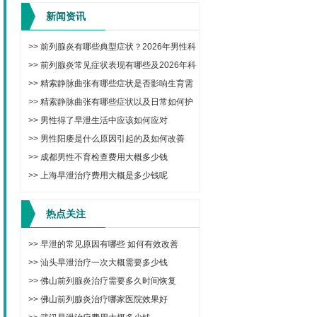
新闻资讯
>>
前列腺炎有哪些典型症状？2026年男性科
学治疗与日常调理方法
>>
前列腺炎常见症状表现有哪些及2026年科
学治疗与预防方法
>>
精索静脉曲张有哪些症状是否影响生育需
要手术吗
>>
精索静脉曲张有哪些症状以及日常如何护
理改善
>>
男性得了早泄生活中应该如何应对
>>
男性阳痿是什么原因引起的及如何改善
>>
成都男性不育检查费用大概多少钱
>>
上海早泄治疗费用大概是多少钱呢
热点关注
>>
早泄的常见原因有哪些 如何有效改善
>>
汕头早泄治疗一次大概需要多少钱
>>
佛山前列腺炎治疗需要多久时间恢复
>>
佛山前列腺炎治疗哪家医院效果好