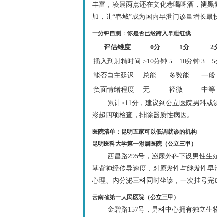
丰富，凌晨两点还在文化巷喝啤酒，褪黑
加，让“春城”成为国内早泄门诊量增长最
一分钟自测：你是否已经跨入早泄红线
评估维度
0分
1分
2
插入到射精时间
>10分钟
5—10分钟
3—
能否自主延迟
总能
多数能
一般
负面情绪程度
无
轻微
中等
累计≥11分，建议到公立医院男科
彩超四项检查，排除器质性病因。
医院清单：昆明五家可以低调就诊的机构
昆明医科大学第一附属医院（公立三甲）
西昌路295号，泌尿外科下设男性生
茎背神经传导速度，对原发性与继发性早泄
心理、内分泌三科同时坐诊，一次挂号完
云南省第一人民医院（公立三甲）
金碧路157号，男科中心拥有独立生