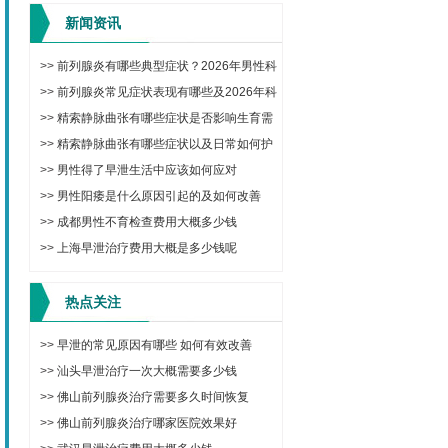
新闻资讯
>>
前列腺炎有哪些典型症状？2026年男性科
学治疗与日常调理方法
>>
前列腺炎常见症状表现有哪些及2026年科
学治疗与预防方法
>>
精索静脉曲张有哪些症状是否影响生育需
要手术吗
>>
精索静脉曲张有哪些症状以及日常如何护
理改善
>>
男性得了早泄生活中应该如何应对
>>
男性阳痿是什么原因引起的及如何改善
>>
成都男性不育检查费用大概多少钱
>>
上海早泄治疗费用大概是多少钱呢
热点关注
>>
早泄的常见原因有哪些 如何有效改善
>>
汕头早泄治疗一次大概需要多少钱
>>
佛山前列腺炎治疗需要多久时间恢复
>>
佛山前列腺炎治疗哪家医院效果好