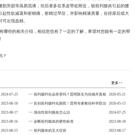
腰肌劳损等虽易混淆，但后者多在系皮带处附近，较前列腺炎引起的腰
引起性欲减退和射精痛，射精过早症，并影响精液质量，在排尿后或大
时可出现血精。
有哪些的相关介绍，相信您也有了一定的了解，希望对您能有一定的帮
！
吗？
更多>>
2024-07-25
>>
前列腺钙化会癌变吗？昆明医生为你揭开真相
2026-05-21
2023-08-18
>>
告别前列腺钙化困扰！昆明专家教你科学防治
2026-05-15
2023-08-17
新方法
>>
滴虫性前列腺炎怎么治
2024-07-25
2023-08-16
>>
诊断前列腺炎的硬性标准
2023-08-18
2023-08-15
>>
前列腺炎的五大症状
2023-08-17