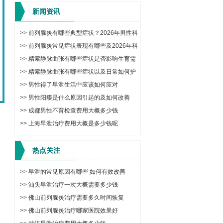
新闻资讯
>>
前列腺炎有哪些典型症状？2026年男性科
学治疗与日常调理方法
>>
前列腺炎常见症状表现有哪些及2026年科
学治疗与预防方法
>>
精索静脉曲张有哪些症状是否影响生育需
要手术吗
>>
精索静脉曲张有哪些症状以及日常如何护
理改善
>>
男性得了早泄生活中应该如何应对
>>
男性阳痿是什么原因引起的及如何改善
>>
成都男性不育检查费用大概多少钱
>>
上海早泄治疗费用大概是多少钱呢
热点关注
>>
早泄的常见原因有哪些 如何有效改善
>>
汕头早泄治疗一次大概需要多少钱
>>
佛山前列腺炎治疗需要多久时间恢复
>>
佛山前列腺炎治疗哪家医院效果好