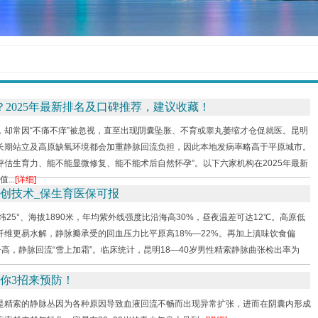
2025年最新排名及口碑推荐，建议收藏！
，却常因“不痛不痒”被忽视，直至出现阴囊坠胀、不育或睾丸萎缩才仓促就医。昆明
长期站立及高原缺氧环境都会加重静脉回流负担，因此本地发病率略高于平原城市。
评估生育力、能不能显微修复、能不能术后自然怀孕”。以下六家机构在2025年最新
..
[详细]
创技术_保生育医保可报
25°、海拔1890米，年均紫外线强度比沿海高30%，昼夜温差可达12℃。高原低
维更易水解，静脉瓣承受的回血压力比平原高18%—22%。再加上滇味饮食偏
度升高，静脉回流“雪上加霜”。临床统计，昆明18—40岁男性精索静脉曲张检出率为
你3招来预防！
是精索的静脉丛因为各种原因导致血液回流不畅而出现异常扩张，进而在阴囊内形成