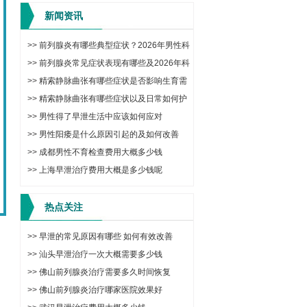
新闻资讯
>>
前列腺炎有哪些典型症状？2026年男性科
学治疗与日常调理方法
>>
前列腺炎常见症状表现有哪些及2026年科
学治疗与预防方法
>>
精索静脉曲张有哪些症状是否影响生育需
要手术吗
>>
精索静脉曲张有哪些症状以及日常如何护
理改善
>>
男性得了早泄生活中应该如何应对
>>
男性阳痿是什么原因引起的及如何改善
>>
成都男性不育检查费用大概多少钱
>>
上海早泄治疗费用大概是多少钱呢
热点关注
>>
早泄的常见原因有哪些 如何有效改善
>>
汕头早泄治疗一次大概需要多少钱
>>
佛山前列腺炎治疗需要多久时间恢复
>>
佛山前列腺炎治疗哪家医院效果好