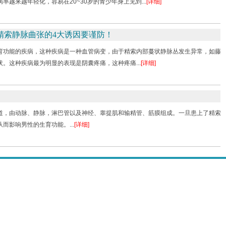
越来越年轻化，容易在20~30岁的青少年身上见到...
[详细]
精索静脉曲张的4大诱因要谨防！
育功能的疾病，这种疾病是一种血管病变，由于精索内部蔓状静脉丛发生异常，如藤
。这种疾病最为明显的表现是阴囊疼痛，这种疼痛...
[详细]
道，由动脉、静脉，淋巴管以及神经、睾提肌和输精管、筋膜组成。一旦患上了精索
而影响男性的生育功能。...
[详细]