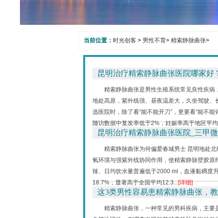
当前位置：
时光创客
>
男性不育
>
精索静脉曲张
>
昆明治疗精索静脉曲张医院哪家好？
精索静脉曲张是男性生殖系统常见良性疾病
地处高原，紫外线强、昼夜温差大，久坐驾驶、
选医院时，除了看“能不能开刀”，更要看“能不能
随访数据中复发率低于2%，妊娠率高于地区平均值.
昆明治疗精索静脉曲张医院_三甲微
精索静脉曲张为何偏爱春城男士 昆明地处北纬
氧环境与强紫外线协同作用，使精索静脉壁胶原纤
辣、日均饮水量普遍低于2000 ml，血液黏稠
18.7%，显著高于全国平均12.3...
[详细]
这3类男性容易患精索静脉曲张，教
精索静脉曲张，一种常见的男科疾病，主要